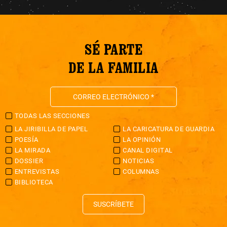
SÉ PARTE
DE LA FAMILIA
TODAS LAS SECCIONES
LA JIRIBILLA DE PAPEL
LA CARICATURA DE GUARDIA
POESÍA
LA OPINIÓN
LA MIRADA
CANAL DIGITAL
DOSSIER
NOTICIAS
ENTREVISTAS
COLUMNAS
BIBLIOTECA
SUSCRÍBETE