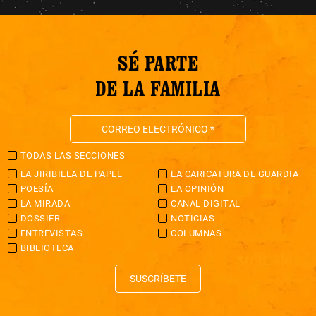
SÉ PARTE
DE LA FAMILIA
TODAS LAS SECCIONES
LA JIRIBILLA DE PAPEL
LA CARICATURA DE GUARDIA
POESÍA
LA OPINIÓN
LA MIRADA
CANAL DIGITAL
DOSSIER
NOTICIAS
ENTREVISTAS
COLUMNAS
BIBLIOTECA
SUSCRÍBETE