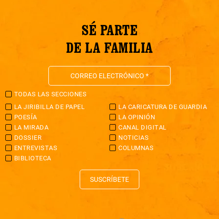
SÉ PARTE
DE LA FAMILIA
TODAS LAS SECCIONES
LA JIRIBILLA DE PAPEL
LA CARICATURA DE GUARDIA
POESÍA
LA OPINIÓN
LA MIRADA
CANAL DIGITAL
DOSSIER
NOTICIAS
ENTREVISTAS
COLUMNAS
BIBLIOTECA
SUSCRÍBETE