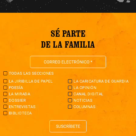
SÉ PARTE
DE LA FAMILIA
TODAS LAS SECCIONES
LA JIRIBILLA DE PAPEL
LA CARICATURA DE GUARDIA
POESÍA
LA OPINIÓN
LA MIRADA
CANAL DIGITAL
DOSSIER
NOTICIAS
ENTREVISTAS
COLUMNAS
BIBLIOTECA
SUSCRÍBETE