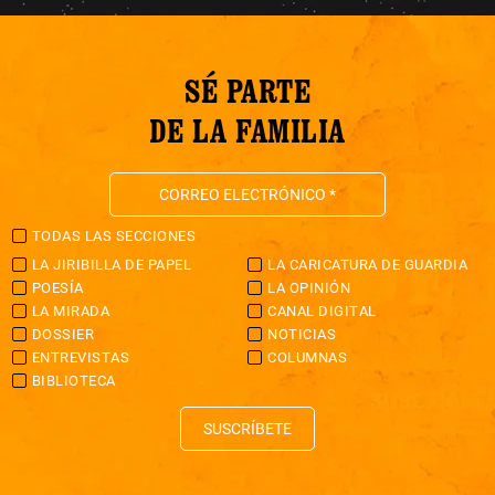
SÉ PARTE
DE LA FAMILIA
TODAS LAS SECCIONES
LA JIRIBILLA DE PAPEL
LA CARICATURA DE GUARDIA
POESÍA
LA OPINIÓN
LA MIRADA
CANAL DIGITAL
DOSSIER
NOTICIAS
ENTREVISTAS
COLUMNAS
BIBLIOTECA
SUSCRÍBETE