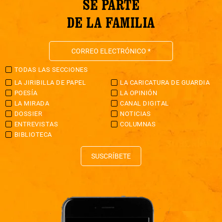
SÉ PARTE
DE LA FAMILIA
TODAS LAS SECCIONES
LA JIRIBILLA DE PAPEL
LA CARICATURA DE GUARDIA
POESÍA
LA OPINIÓN
LA MIRADA
CANAL DIGITAL
DOSSIER
NOTICIAS
ENTREVISTAS
COLUMNAS
BIBLIOTECA
SUSCRÍBETE