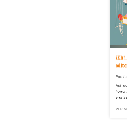
¡Eh!,
edito
Por:
L
Así c
horror
errata
VER M