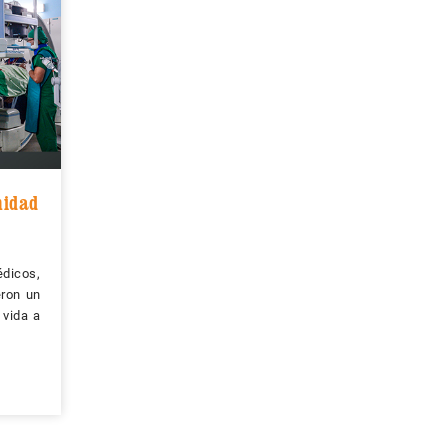
nidad
dicos,
eron un
 vida a