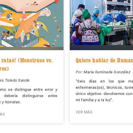
 ratas! (Monstruos vs.
Quiero hablar de Huma
res)
Por:
María Iluminada González
uis Toledo Sande
“Seis días en los que mé
enfermeras(os), técnicos, tuvi
omo se distingue entre
error y
único objetivo: devolverme con
, debería distinguirse entre
mi familia y a la luz”.
s y horratas
.
VER MÁS
ÁS