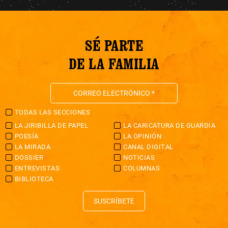
SÉ PARTE
DE LA FAMILIA
TODAS LAS SECCIONES
LA JIRIBILLA DE PAPEL
LA CARICATURA DE GUARDIA
POESÍA
LA OPINIÓN
LA MIRADA
CANAL DIGITAL
DOSSIER
NOTICIAS
ENTREVISTAS
COLUMNAS
BIBLIOTECA
SUSCRÍBETE