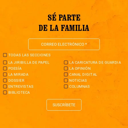
SÉ PARTE
DE LA FAMILIA
TODAS LAS SECCIONES
LA JIRIBILLA DE PAPEL
LA CARICATURA DE GUARDIA
POESÍA
LA OPINIÓN
LA MIRADA
CANAL DIGITAL
DOSSIER
NOTICIAS
ENTREVISTAS
COLUMNAS
BIBLIOTECA
SUSCRÍBETE