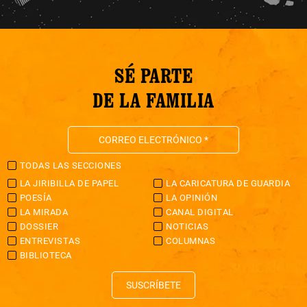
SÉ PARTE
DE LA FAMILIA
TODAS LAS SECCIONES
LA JIRIBILLA DE PAPEL
LA CARICATURA DE GUARDIA
POESÍA
LA OPINIÓN
LA MIRADA
CANAL DIGITAL
DOSSIER
NOTICIAS
ENTREVISTAS
COLUMNAS
BIBLIOTECA
SUSCRÍBETE