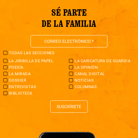
SÉ PARTE
DE LA FAMILIA
TODAS LAS SECCIONES
LA JIRIBILLA DE PAPEL
LA CARICATURA DE GUARDIA
POESÍA
LA OPINIÓN
LA MIRADA
CANAL DIGITAL
DOSSIER
NOTICIAS
ENTREVISTAS
COLUMNAS
BIBLIOTECA
SUSCRÍBETE