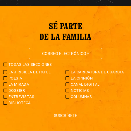
SÉ PARTE
DE LA FAMILIA
TODAS LAS SECCIONES
LA JIRIBILLA DE PAPEL
LA CARICATURA DE GUARDIA
POESÍA
LA OPINIÓN
LA MIRADA
CANAL DIGITAL
DOSSIER
NOTICIAS
ENTREVISTAS
COLUMNAS
BIBLIOTECA
SUSCRÍBETE