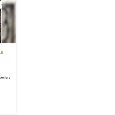
as
oesía y