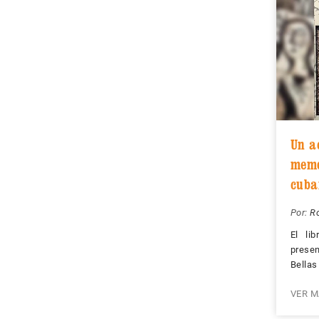
Un a
memo
cuba
Por:
R
El li
prese
Bellas
VER M