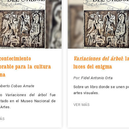
contecimiento
Variaciones del árbol
: l
rable para la cultura
luces del enigma
na
Por:
Fidel Antonio Orta
oberto Cobas Amate
Sobre un libro donde se unen p
artes visuales.
bro
Variaciones del árbol
fue
ntado en el Museo Nacional de
VER MÁS
 Artes.
ÁS