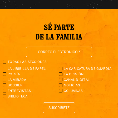
SÉ PARTE
DE LA FAMILIA
TODAS LAS SECCIONES
LA JIRIBILLA DE PAPEL
LA CARICATURA DE GUARDIA
POESÍA
LA OPINIÓN
LA MIRADA
CANAL DIGITAL
DOSSIER
NOTICIAS
ENTREVISTAS
COLUMNAS
BIBLIOTECA
SUSCRÍBETE