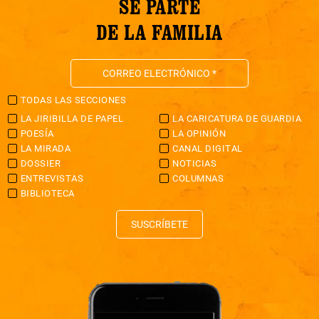
SÉ PARTE
DE LA FAMILIA
TODAS LAS SECCIONES
LA JIRIBILLA DE PAPEL
LA CARICATURA DE GUARDIA
POESÍA
LA OPINIÓN
LA MIRADA
CANAL DIGITAL
DOSSIER
NOTICIAS
ENTREVISTAS
COLUMNAS
BIBLIOTECA
SUSCRÍBETE