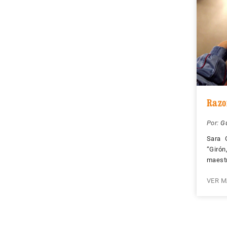
Razo
Por:
Gu
Sara 
“Girón
maestr
VER M