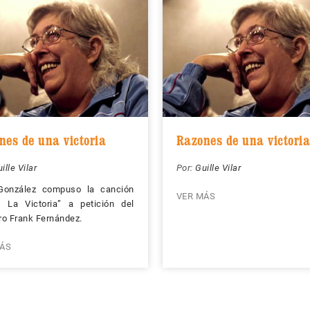
nes de una victoria
Razones de una victoria
ille Vilar
Por:
Guille Vilar
González compuso la canción
VER MÁS
, La Victoria” a petición del
o Frank Fernández.
ÁS