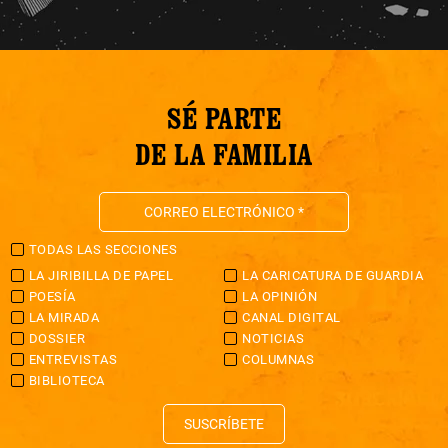
SÉ PARTE
DE LA FAMILIA
TODAS LAS SECCIONES
LA JIRIBILLA DE PAPEL
LA CARICATURA DE GUARDIA
POESÍA
LA OPINIÓN
LA MIRADA
CANAL DIGITAL
DOSSIER
NOTICIAS
ENTREVISTAS
COLUMNAS
BIBLIOTECA
SUSCRÍBETE