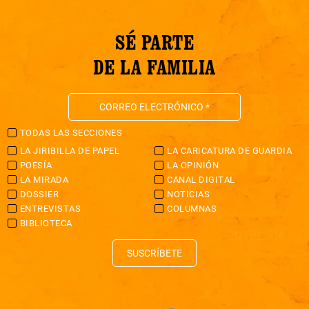
SÉ PARTE
DE LA FAMILIA
TODAS LAS SECCIONES
LA JIRIBILLA DE PAPEL
LA CARICATURA DE GUARDIA
POESÍA
LA OPINIÓN
LA MIRADA
CANAL DIGITAL
DOSSIER
NOTICIAS
ENTREVISTAS
COLUMNAS
BIBLIOTECA
SUSCRÍBETE