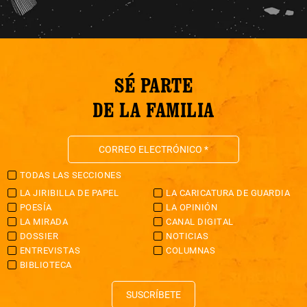
SÉ PARTE
DE LA FAMILIA
TODAS LAS SECCIONES
LA JIRIBILLA DE PAPEL
LA CARICATURA DE GUARDIA
POESÍA
LA OPINIÓN
LA MIRADA
CANAL DIGITAL
DOSSIER
NOTICIAS
ENTREVISTAS
COLUMNAS
BIBLIOTECA
SUSCRÍBETE