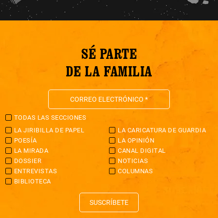
SÉ PARTE
DE LA FAMILIA
TODAS LAS SECCIONES
LA JIRIBILLA DE PAPEL
LA CARICATURA DE GUARDIA
POESÍA
LA OPINIÓN
LA MIRADA
CANAL DIGITAL
DOSSIER
NOTICIAS
ENTREVISTAS
COLUMNAS
BIBLIOTECA
SUSCRÍBETE