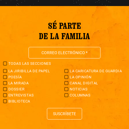
SÉ PARTE
DE LA FAMILIA
TODAS LAS SECCIONES
LA JIRIBILLA DE PAPEL
LA CARICATURA DE GUARDIA
POESÍA
LA OPINIÓN
LA MIRADA
CANAL DIGITAL
DOSSIER
NOTICIAS
ENTREVISTAS
COLUMNAS
BIBLIOTECA
SUSCRÍBETE