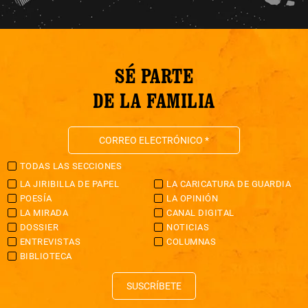
SÉ PARTE
DE LA FAMILIA
TODAS LAS SECCIONES
LA JIRIBILLA DE PAPEL
LA CARICATURA DE GUARDIA
POESÍA
LA OPINIÓN
LA MIRADA
CANAL DIGITAL
DOSSIER
NOTICIAS
ENTREVISTAS
COLUMNAS
BIBLIOTECA
SUSCRÍBETE