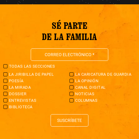
SÉ PARTE
DE LA FAMILIA
TODAS LAS SECCIONES
LA JIRIBILLA DE PAPEL
LA CARICATURA DE GUARDIA
POESÍA
LA OPINIÓN
LA MIRADA
CANAL DIGITAL
DOSSIER
NOTICIAS
ENTREVISTAS
COLUMNAS
BIBLIOTECA
SUSCRÍBETE