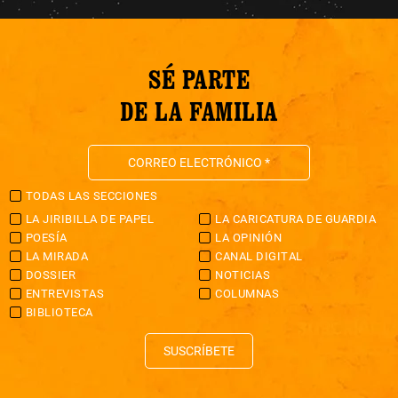
SÉ PARTE
DE LA FAMILIA
TODAS LAS SECCIONES
LA JIRIBILLA DE PAPEL
LA CARICATURA DE GUARDIA
POESÍA
LA OPINIÓN
LA MIRADA
CANAL DIGITAL
DOSSIER
NOTICIAS
ENTREVISTAS
COLUMNAS
BIBLIOTECA
SUSCRÍBETE