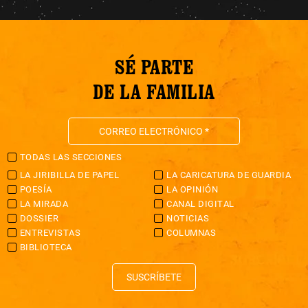
SÉ PARTE
DE LA FAMILIA
TODAS LAS SECCIONES
LA JIRIBILLA DE PAPEL
LA CARICATURA DE GUARDIA
POESÍA
LA OPINIÓN
LA MIRADA
CANAL DIGITAL
DOSSIER
NOTICIAS
ENTREVISTAS
COLUMNAS
BIBLIOTECA
SUSCRÍBETE