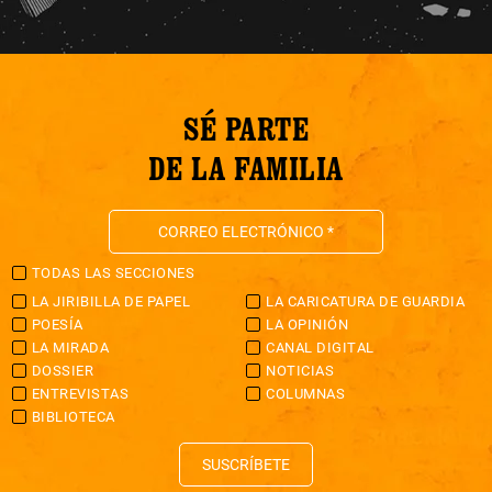
SÉ PARTE
DE LA FAMILIA
TODAS LAS SECCIONES
LA JIRIBILLA DE PAPEL
LA CARICATURA DE GUARDIA
POESÍA
LA OPINIÓN
LA MIRADA
CANAL DIGITAL
DOSSIER
NOTICIAS
ENTREVISTAS
COLUMNAS
BIBLIOTECA
SUSCRÍBETE