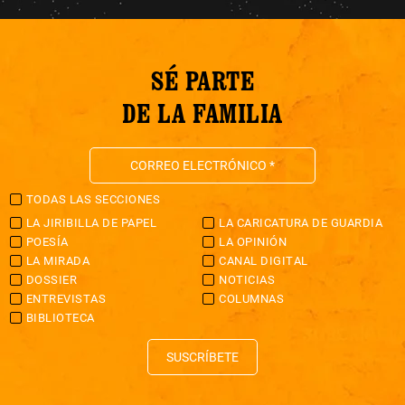
SÉ PARTE
DE LA FAMILIA
TODAS LAS SECCIONES
LA JIRIBILLA DE PAPEL
LA CARICATURA DE GUARDIA
POESÍA
LA OPINIÓN
LA MIRADA
CANAL DIGITAL
DOSSIER
NOTICIAS
ENTREVISTAS
COLUMNAS
BIBLIOTECA
SUSCRÍBETE