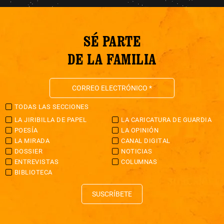
SÉ PARTE
DE LA FAMILIA
TODAS LAS SECCIONES
LA JIRIBILLA DE PAPEL
LA CARICATURA DE GUARDIA
POESÍA
LA OPINIÓN
LA MIRADA
CANAL DIGITAL
DOSSIER
NOTICIAS
ENTREVISTAS
COLUMNAS
BIBLIOTECA
SUSCRÍBETE