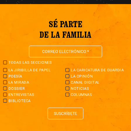
SÉ PARTE
DE LA FAMILIA
TODAS LAS SECCIONES
LA JIRIBILLA DE PAPEL
LA CARICATURA DE GUARDIA
POESÍA
LA OPINIÓN
LA MIRADA
CANAL DIGITAL
DOSSIER
NOTICIAS
ENTREVISTAS
COLUMNAS
BIBLIOTECA
SUSCRÍBETE