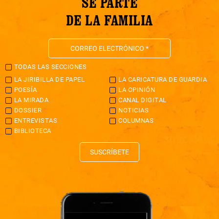
SÉ PARTE
DE LA FAMILIA
TODAS LAS SECCIONES
LA JIRIBILLA DE PAPEL
LA CARICATURA DE GUARDIA
POESÍA
LA OPINIÓN
LA MIRADA
CANAL DIGITAL
DOSSIER
NOTICIAS
ENTREVISTAS
COLUMNAS
BIBLIOTECA
SUSCRÍBETE