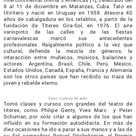
Intercontinental Unima 3 Américas [1], celebrado del
8 al 11 de diciembre en Matanzas, Cuba. Tato es
titiritero y nació en Uruguay en 1958. Atesora 40
años de cabalgadura en los retablos, a partir de la
fundación de Títeres Gira-Sol, en 1976. El aire
variopinto de las calles y de las fiestas
carnavalescas marcó sus antecedentes
profesionales. Raigalmente político a la vez que
cultural, defiende la mezcla de géneros, la
interacción entre muñecos, músicos, bailarines y
actores. Argentina, Brasil, Chile, Perú, México,
Estados Unidos, Canadá, España, Francia y Alemania
son los otros países que han recibido su traza de
joven y rebelde eterno.
Fotos: Cortesía del autor
Tomó clases y cursos con grandes del teatro de
títeres, como Philipe Genty, Yves Marc y Peter
Schuman, por solo citar a algunos de los que han
influido en su formación autodidacta. En más de
diez ocasiones ha ido a parar a sus manos y a las de
su fiel compañera Raquel Ditchekenian, el Premio