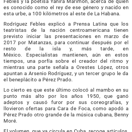
Febles y la poetisa Yanira Marimón, acerca de quien
es conocido como el rey de ese género y nacido en
esta urbe, a 100 kilómetros al este de La Habana.
Rodríguez Febles explicó a Prensa Latina que los
teatristas de la nación centroamericana tienen
previsto iniciar las presentaciones en marzo de
2017 por Matanzas, para continuar después por el
resto de la isla y, más tarde, en
México. Especialistas mantienen, aún en estos
tiempos, una porfía sobre el creador del ritmo y
mientras una parte señala a Orestes López, otros
apuntan a Arsenio Rodríguez, y un tercer grupo le da
el beneplácito a Pérez Prado.
Lo cierto es que este último colocó al mambo en su
punto más alto por los años 1950, que ganó
adeptos y causó furor por sus coreografías, y
llovieron ofertas para Cara de Foca, como apodó a
Pérez Prado otro grande de la música cubana, Benny
Moré.
El volumen, que ya circula en Cuba, recoge artículos,