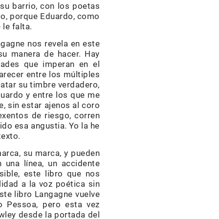
u barrio, con los poetas
ndo, porque Eduardo, como
le falta.
gagne nos revela en este
a su manera de hacer. Hay
idades que imperan en el
recer entre los múltiples
catar su timbre verdadero,
Eduardo y entre los que me
, sin estar ajenos al coro
exentos de riesgo, corren
do esa angustia. Yo la he
exto.
marca, su marca, y pueden
n una línea, un accidente
ible, este libro que nos
dad a la voz poética sin
este libro Langagne vuelve
o Pessoa, pero esta vez
wley desde la portada del