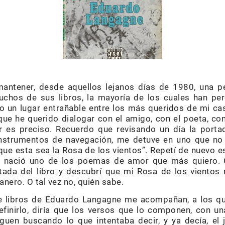
mantener, desde aquellos lejanos días de 1980, una p
uchos de sus libros, la mayoría de los cuales han pe
o un lugar entrañable entre los más queridos de mi ca
ue he querido dialogar con el amigo, con el poeta, co
r es preciso. Recuerdo que revisando un día la porta
instrumentos de navegación, me detuve en uno que no l
ue esta sea la Rosa de los vientos”. Repetí de nuevo e
, y nació uno de los poemas de amor que más quiero
rtada del libro y descubrí que mi Rosa de los vientos 
nero. O tal vez no, quién sabe.
de libros de Eduardo Langagne me acompañan, a los q
definirlo, diría que los versos que lo componen, con u
guen buscando lo que intentaba decir, y ya decía, el 