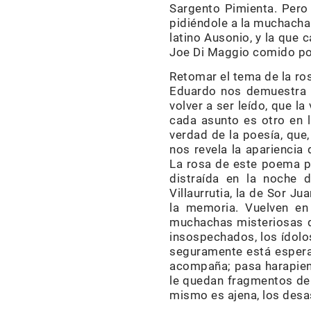
Sargento Pimienta. Pero
pidiéndole a la muchacha 
latino Ausonio, y la que 
Joe Di Maggio comido por
Retomar el tema de la ro
Eduardo nos demuestra 
volver a ser leído, que l
cada asunto es otro en l
verdad de la poesía, que
nos revela la apariencia
La rosa de este poema pu
distraída en la noche d
Villaurrutia, la de Sor J
la memoria. Vuelven en 
muchachas misteriosas q
insospechados, los ídol
seguramente está esperan
acompaña; pasa harapiento
le quedan fragmentos de 
mismo es ajena, los desas