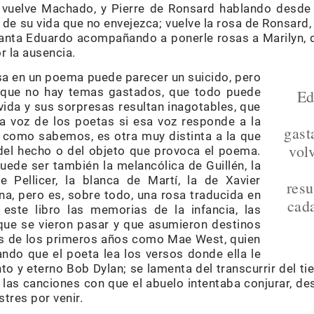
 vuelve Machado, y Pierre de Ronsard hablando desde 
de su vida que no envejezca; vuelve la rosa de Ronsard,
canta Eduardo acompañando a ponerle rosas a Marilyn, d
 la ausencia.
sa en un poema puede parecer un suicido, pero
que no hay temas gastados, que todo puede
Ed
a vida y sus sorpresas resultan inagotables, que
a voz de los poetas si esa voz responde a la
gast
, como sabemos, es otra muy distinta a la que
volv
 del hecho o del objeto que provoca el poema.
ede ser también la melancólica de Guillén, la
e Pellicer, la blanca de Martí, la de Xavier
resu
uana, pero es, sobre todo, una rosa traducida en
cada
este libro las memorias de la infancia, las
ue se vieron pasar y que asumieron destinos
os de los primeros años como Mae West, quien
do que el poeta lea los versos donde ella le
 y eterno Bob Dylan; se lamenta del transcurrir del ti
las canciones con que el abuelo intentaba conjurar, d
tres por venir.