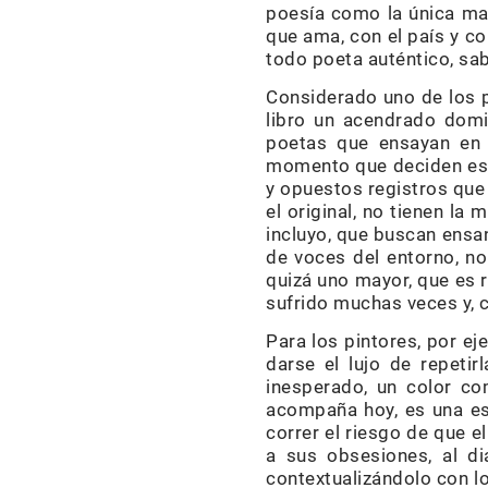
poesía como la única ma
que ama, con el país y c
todo poeta auténtico, sabe
Considerado uno de los 
libro un acendrado domin
poetas que ensayan en c
momento que deciden escr
y opuestos registros que 
el original, no tienen la
incluyo, que buscan ensan
de voces del entorno, no
quizá uno mayor, que es 
sufrido muchas veces y, 
Para los pintores, por e
darse el lujo de repetir
inesperado, un color co
acompaña hoy, es una es
correr el riesgo de que e
a sus obsesiones, al d
contextualizándolo con l