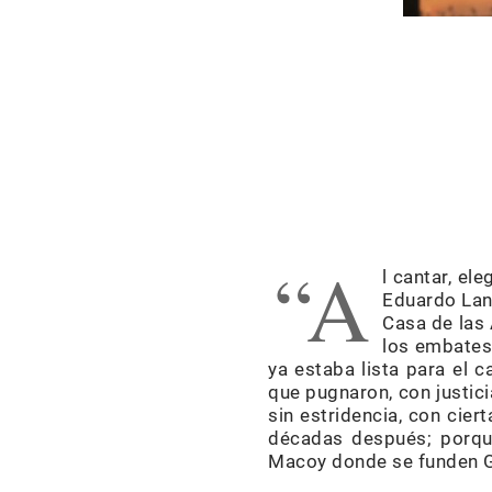
“A
l cantar, el
Eduardo Lang
Casa de las 
los embates
ya estaba lista para el 
que pugnaron, con justici
sin estridencia, con cier
décadas después; porqu
Macoy donde se funden Ge