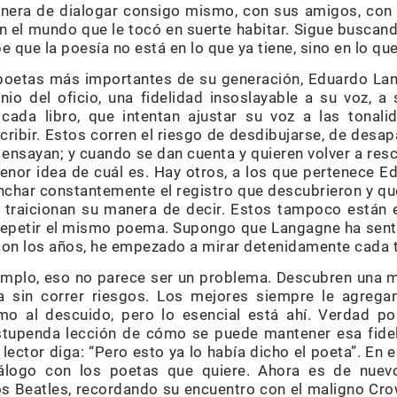
nera de dialogar consigo mismo, con sus amigos, con s
on el mundo que le tocó en suerte habitar. Sigue busca
 que la poesía no está en lo que ya tiene, sino en lo que 
poetas más importantes de su generación, Eduardo Lan
io del oficio, una fidelidad insoslayable a su voz, 
ada libro, que intentan ajustar su voz a las tonal
ibir. Estos corren el riesgo de desdibujarse, de desapa
ensayan; y cuando se dan cuenta y quieren volver a res
 menor idea de cuál es. Hay otros, a los que pertenece 
char constantemente el registro que descubrieron y que
 traicionan su manera de decir. Estos tampoco están 
repetir el mismo poema. Supongo que Langagne ha senti
con los años, he empezado a mirar detenidamente cada t
jemplo, eso no parece ser un problema. Descubren una 
la sin correr riesgos. Los mejores siempre le agrega
mo al descuido, pero lo esencial está ahí. Verdad pos
tupenda lección de cómo se puede mantener esa fideli
l lector diga: “Pero esto ya lo había dicho el poeta”. En 
iálogo con los poetas que quiere. Ahora es de nuev
os Beatles, recordando su encuentro con el maligno Cro