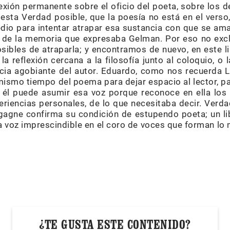
exión permanente sobre el oficio del poeta, sobre los d
esta Verdad posible, que la poesía no está en el verso
io para intentar atrapar esa sustancia con que se amasa
a de la memoria que expresaba Gelman. Por eso no exc
ibles de atraparla; y encontramos de nuevo, en este lib
 la reflexión cercana a la filosofía junto al coloquio, o 
encia agobiante del autor. Eduardo, como nos recuerda 
mismo tiempo del poema para dejar espacio al lector, p
 él puede asumir esa voz porque reconoce en ella los
eriencias personales, de lo que necesitaba decir. Verda
gagne confirma su condición de estupendo poeta; un li
 voz imprescindible en el coro de voces que forman lo me
¿TE GUSTA ESTE CONTENIDO?