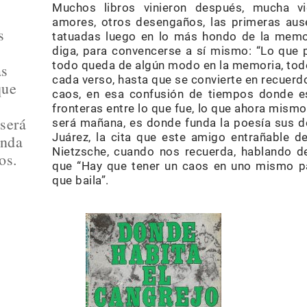
Muchos libros vinieron después, mucha vi
amores, otros desengaños, las primeras ausen
s
tatuadas luego en lo más hondo de la memo
diga, para convencerse a sí mismo: “Lo que 
todo queda de algún modo en la memoria, todo 
as
cada verso, hasta que se convierte en recuerd
que
caos, en esa confusión de tiempos donde es
fronteras entre lo que fue, lo que ahora mism
será
será mañana, es donde funda la poesía sus 
Juárez, la cita que este amigo entrañable 
unda
Nietzsche, cuando nos recuerda, hablando d
os.
que “Hay que tener un caos en uno mismo par
que baila”.