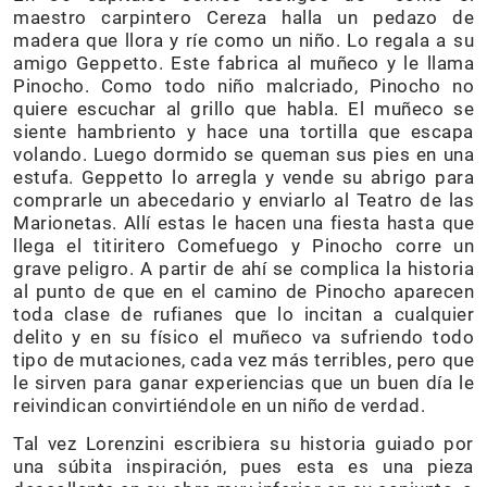
maestro carpintero Cereza halla un pedazo de
madera que llora y ríe como un niño. Lo regala a su
amigo Geppetto. Este fabrica al muñeco y le llama
Pinocho. Como todo niño malcriado, Pinocho no
quiere escuchar al grillo que habla. El muñeco se
siente hambriento y hace una tortilla que escapa
volando. Luego dormido se queman sus pies en una
estufa. Geppetto lo arregla y vende su abrigo para
comprarle un abecedario y enviarlo al Teatro de las
Marionetas. Allí estas le hacen una fiesta hasta que
llega el titiritero Comefuego y Pinocho corre un
grave peligro. A partir de ahí se complica la historia
al punto de que en el camino de Pinocho aparecen
toda clase de rufianes que lo incitan a cualquier
delito y en su físico el muñeco va sufriendo todo
tipo de mutaciones, cada vez más terribles, pero que
le sirven para ganar experiencias que un buen día le
reivindican convirtiéndole en un niño de verdad.
Tal vez Lorenzini escribiera su historia guiado por
una súbita inspiración, pues esta es una pieza