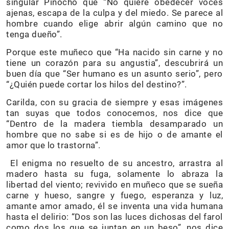
singular Pinocho que “No quiere obedecer voces
ajenas, escapa de la culpa y del miedo. Se parece al
hombre cuando elige abrir algún camino que no
tenga dueño”.
Porque este muñeco que “Ha nacido sin carne y no
tiene un corazón para su angustia”, descubrirá un
buen día que “Ser humano es un asunto serio”, pero
“¿Quién puede cortar los hilos del destino?”.
Carilda, con su gracia de siempre y esas imágenes
tan suyas que todos conocemos, nos dice que
“Dentro de la madera tiembla desamparado un
hombre que no sabe si es de hijo o de amante el
amor que lo trastorna”.
El enigma no resuelto de su ancestro, arrastra al
madero hasta su fuga, solamente lo abraza la
libertad del viento; revivido en muñeco que se sueña
carne y hueso, sangre y fuego, esperanza y luz,
amante amor amado, él se inventa una vida humana
hasta el delirio: “Dos son las luces dichosas del farol
como dos los que se juntan en un beso”, nos dice