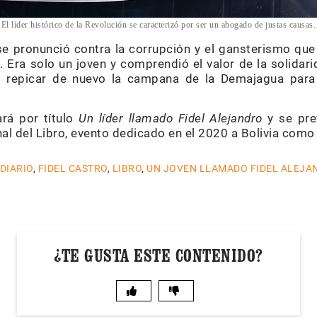
El líder histórico de la Revolución se caracterizó por ser un abogado de justas causas.
 se pronunció contra la corrupción y el gansterismo qu
 Era solo un joven y comprendió el valor de la solidar
o repicar de nuevo la campana de la Demajagua para 
ará por título
Un líder llamado Fidel Alejandro
y se prev
nal del Libro, evento dedicado en el 2020 a Bolivia como
 DIARIO
,
FIDEL CASTRO
,
LIBRO
,
UN JOVEN LLAMADO FIDEL ALEJA
¿TE GUSTA ESTE CONTENIDO?