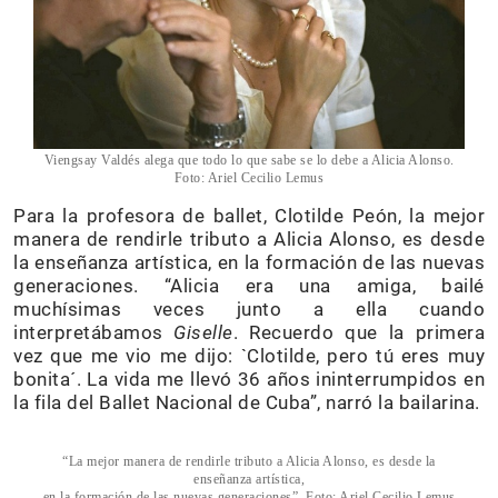
Viengsay Valdés alega que todo lo que sabe se lo debe a Alicia Alonso.
Foto: Ariel Cecilio Lemus
Para la profesora de ballet, Clotilde Peón, la mejor
manera de rendirle tributo a Alicia Alonso, es desde
la enseñanza artística, en la formación de las nuevas
generaciones. “Alicia era una amiga, bailé
muchísimas veces junto a ella cuando
interpretábamos
Giselle
. Recuerdo que la primera
vez que me vio me dijo: `Clotilde, pero tú eres muy
bonita´. La vida me llevó 36 años ininterrumpidos en
la fila del Ballet Nacional de Cuba”, narró la bailarina.
“La mejor manera de rendirle tributo a Alicia Alonso, es desde la
enseñanza artística,
en la formación de las nuevas generaciones”. Foto: Ariel Cecilio Lemus