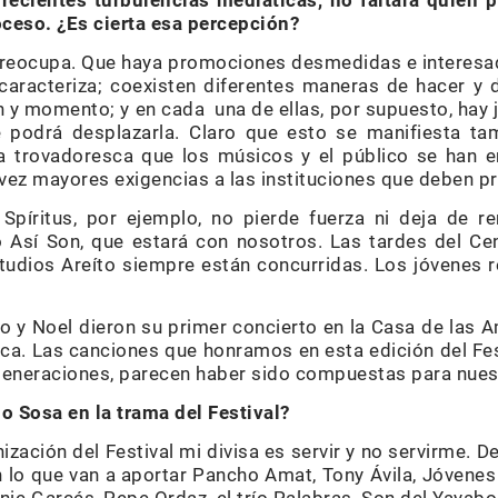
ecientes turbulencias mediáticas, no faltará quien p
oceso. ¿Es cierta esa percepción?
eocupa. Que haya promociones desmedidas e interesad
caracteriza; coexisten diferentes maneras de hacer y d
n y momento; y en cada una de ellas, por supuesto, hay 
e podrá desplazarla. Claro que esto se manifiesta t
a trovadoresca que los músicos y el público se han e
vez mayores exigencias a las instituciones que deben p
Spíritus, por ejemplo, no pierde fuerza ni deja de r
Así Son, que estará con nosotros. Las tardes del Ce
Estudios Areíto siempre están concurridas. Los jóvenes 
o y Noel dieron su primer concierto en la Casa de las A
nca. Las canciones que honramos en esta edición del Fes
 generaciones, parecen haber sido compuestas para nue
 Sosa en la trama del Festival?
zación del Festival mi divisa es servir y no servirme. 
en lo que van a aportar Pancho Amat, Tony Ávila, Jóvenes