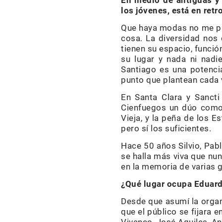
En medio de antiguas y r
los jóvenes, está en retr
Que haya modas no me pr
cosa. La diversidad nos 
tienen su espacio, funció
su lugar y nada ni nadi
Santiago es una potenci
punto que plantean cada 
En Santa Clara y Sancti 
Cienfuegos un dúo como 
Vieja, y la peña de los 
pero sí los suficientes.
Hace 50 años Silvio, Pabl
se halla más viva que nu
en la memoria de varias
¿Qué lugar ocupa Eduardo
Desde que asumí la organi
que el público se fijara 