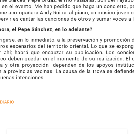
nie Garcés, Pepe Ordaz, el trío Palabras, Son del Yayabo
s en el evento. Me han pedido que haga un concierto, 
 me acompañará Andy Ruibal al piano, un músico joven o
rvir es cantar las canciones de otros y sumar voces a l
ora, el Pepe Sánchez, en lo adelante?
rigirse, en lo inmediato, a la preservación y promoción 
tros escenarios del territorio oriental. Lo que se expon
 ahí; habrá que encauzar su publicación. Los concier
o deben quedar en el momento de su realización. El d
na y otra proyección dependen de los apoyos instituc
 a provincias vecinas. La causa de la trova se defiende
uenas intenciones.
 DIARIO