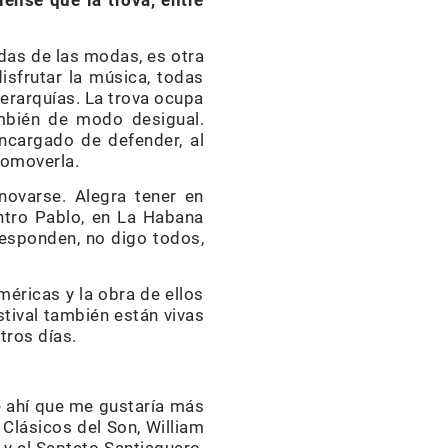
iense que la trova, entre
as de las modas, es otra
isfrutar la música, todas
jerarquías. La trova ocupa
ambién de modo desigual.
ncargado de defender, al
romoverla.
enovarse. Alegra tener en
ntro Pablo, en La Habana
responden, no digo todos,
méricas y la obra de ellos
tival también están vivas
stros días.
De ahí que me gustaría más
 Clásicos del Son, William