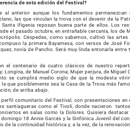
erencia de esta edición del Festival?
e al anterior aunque los fundamentos permanezcan in
lano, las que vinculan la trova con el devenir de la Pat
 Santa Ifigenia reposan buena parte de ellos. Los re
 el pasado octubre, en entrañable cercanía, los de Mar
ecrópolis. Céspedes, como sabemos, cultivó las artes 
 compuso la primera Bayamesa, con versos de José For
uez, novia de Pancho. Será muy linda entonarla entre
on el centenario de cuatro clásicos de nuestro reper
 Longina, de Manuel Corona; Mujer perjura, de Miguel C
to se cumplirá medio siglo de que la modesta vitrina 
n la que posiblemente sea la Casa de la Trova más famo
nción, de arriba abajo.
 perfil comunitario del Festival, con presentaciones en
es santiagueras como el Tivolí, donde nacieron tanto
onciertos en salas como la Dolores. Quisiera destacar
l domingo 18 Annie Garcés y la Sinfónica Juvenil del co
de la continuidad histórica y, a la vez, de la renovación 