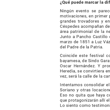
¿Qué puede marcar la dif
Ningún evento se parec
motivaciones, en primer p
grandes trovadores y en
Céspedes acompañan desde
área patrimonial de la n
Junto a Pancho Castillo
marzo de 1851 a Luz Vázq
del Padre de la Patria.
Coincide este festival c
bayamesa, de Sindo Garay;
Oscar Hernández. Y pron
Heredia, se convirtiera e
vez, será la calle de la ca
Intentamos consolidar el
Soriano y otras locacion
Eso no quita que haya c
que protagonizarán allí e
Lo siento como testimonio 