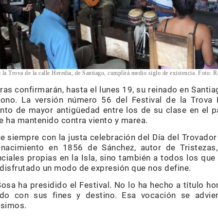
 la Trova de la calle Heredia, de Santiago, cumplirá medio siglo de existencia. Foto:
R
ras confirmarán, hasta el lunes 19, su reinado en Sant
rono. La versión número 56 del Festival de la Trova
vento de mayor antigüedad entre los de su clase en el p
e ha mantenido contra viento y marea.
e siempre con la justa celebración del Día del Trovado
 nacimiento en 1856 de Sánchez, autor de Tristezas,
ales propias en la Isla, sino también a todos los que 
y disfrutado un modo de expresión que nos define.
sa ha presidido el Festival. No lo ha hecho a título ho
o con sus fines y destino. Esa vocación se advier
usimos.