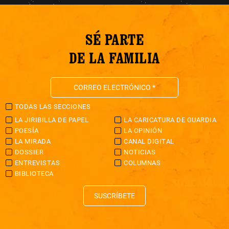
SÉ PARTE
DE LA FAMILIA
TODAS LAS SECCIONES
LA JIRIBILLA DE PAPEL
LA CARICATURA DE GUARDIA
POESÍA
LA OPINIÓN
LA MIRADA
CANAL DIGITAL
DOSSIER
NOTICIAS
ENTREVISTAS
COLUMNAS
BIBLIOTECA
SUSCRÍBETE