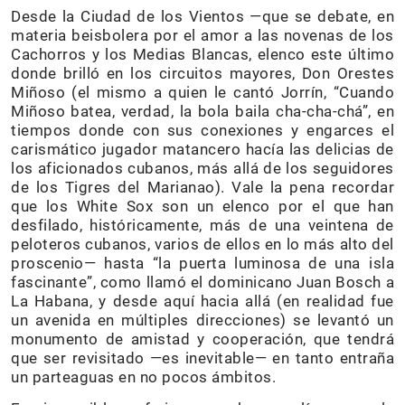
Desde la Ciudad de los Vientos —que se debate, en
materia beisbolera por el amor a las novenas de los
Cachorros y los Medias Blancas, elenco este último
donde brilló en los circuitos mayores, Don Orestes
Miñoso (el mismo a quien le cantó Jorrín, “Cuando
Miñoso batea, verdad, la bola baila cha-cha-chá”, en
tiempos donde con sus conexiones y engarces el
carismático jugador matancero hacía las delicias de
los aficionados cubanos, más allá de los seguidores
de los Tigres del Marianao). Vale la pena recordar
que los White Sox son un elenco por el que han
desfilado, históricamente, más de una veintena de
peloteros cubanos, varios de ellos en lo más alto del
proscenio— hasta “la puerta luminosa de una isla
fascinante”, como llamó el dominicano Juan Bosch a
La Habana, y desde aquí hacia allá (en realidad fue
un avenida en múltiples direcciones) se levantó un
monumento de amistad y cooperación, que tendrá
que ser revisitado —es inevitable— en tanto entraña
un parteaguas en no pocos ámbitos.