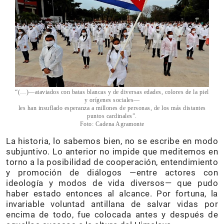
“(…)—ataviados con batas blancas y de diversas edades, colores de la piel
y orígenes sociales—
les han insuflado esperanza a millones de personas, de los más distantes
puntos cardinales”.
Foto: Cadena Agramonte
La historia, lo sabemos bien, no se escribe en modo
subjuntivo. Lo anterior no impide que meditemos en
torno a la posibilidad de cooperación, entendimiento
y promoción de diálogos —entre actores con
ideología y modos de vida diversos— que pudo
haber estado entonces al alcance. Por fortuna, la
invariable voluntad antillana de salvar vidas por
encima de todo, fue colocada antes y después de