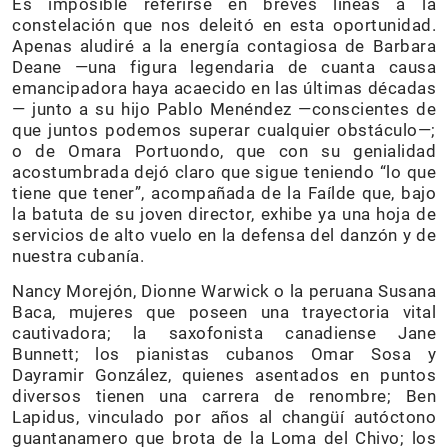
Es imposible referirse en breves líneas a la
constelación que nos deleitó en esta oportunidad.
Apenas aludiré a la energía contagiosa de Barbara
Deane —una figura legendaria de cuanta causa
emancipadora haya acaecido en las últimas décadas
— junto a su hijo Pablo Menéndez —conscientes de
que juntos podemos superar cualquier obstáculo—;
o de Omara Portuondo, que con su genialidad
acostumbrada dejó claro que sigue teniendo “lo que
tiene que tener”, acompañada de la Faílde que, bajo
la batuta de su joven director, exhibe ya una hoja de
servicios de alto vuelo en la defensa del danzón y de
nuestra cubanía.
Nancy Morejón, Dionne Warwick o la peruana Susana
Baca, mujeres que poseen una trayectoria vital
cautivadora; la saxofonista canadiense Jane
Bunnett; los pianistas cubanos Omar Sosa y
Dayramir González, quienes asentados en puntos
diversos tienen una carrera de renombre; Ben
Lapidus, vinculado por años al changüí autóctono
guantanamero que brota de la Loma del Chivo; los