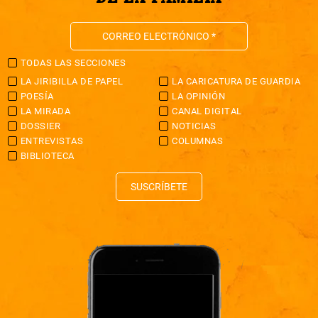
TODAS LAS SECCIONES
LA JIRIBILLA DE PAPEL
LA CARICATURA DE GUARDIA
POESÍA
LA OPINIÓN
LA MIRADA
CANAL DIGITAL
DOSSIER
NOTICIAS
ENTREVISTAS
COLUMNAS
BIBLIOTECA
SUSCRÍBETE