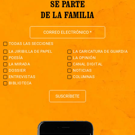
SÉ PARTE
DE LA FAMILIA
TODAS LAS SECCIONES
LA JIRIBILLA DE PAPEL
LA CARICATURA DE GUARDIA
POESÍA
LA OPINIÓN
LA MIRADA
CANAL DIGITAL
DOSSIER
NOTICIAS
ENTREVISTAS
COLUMNAS
BIBLIOTECA
SUSCRÍBETE