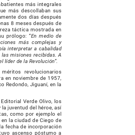
batientes más integrales
que más descollaban sus
isamente dos días después
penas 8 meses después de
treza táctica mostrada en
u prólogo: “
En medio de
acciones más complejas y
ía interpretar a cabalidad
 las misiones recibidas. A
l líder de la Revolución”.
éritos revolucionarios
tra en noviembre de 1957,
co Redondo, Jiguaní, en la
 Editorial Verde Olivo, los
la juventud del héroe, así
ntas, como por ejemplo el
4 en la ciudad de Ciego de
la fecha de incorporación
 tuvo ascenso póstumo a