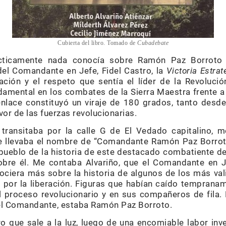
Cubierta del libro. Tomado de
Cubadebate
cticamente nada conocía sobre Ramón Paz Borroto
 del Comandante en Jefe, Fidel Castro, la
Victoria Estrat
ción y el respeto que sentía el líder de la Revoluci
mental en los combates de la Sierra Maestra frente a
enlace constituyó un viraje de 180 grados, tanto desde 
vor de las fuerzas revolucionarias.
transitaba por la calle G de El Vedado capitalino, 
que llevaba el nombre de “Comandante Ramón Paz Borrot
pueblo de la historia de este destacado combatiente del
obre él. Me contaba Alvariño, que el Comandante en Je
ciera más sobre la historia de algunos de los más val
 por la liberación. Figuras que habían caído temprana
l proceso revolucionario y en sus compañeros de fila.
l Comandante, estaba Ramón Paz Borroto.
ro que sale a la luz, luego de una encomiable labor inv