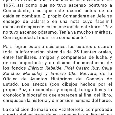
1957, así como que no tuvo ascenso póstumo a
Comandante, sino que este ocurrió antes de su
caída en combate. El propio Comandante en Jefe se
encargó de aclararlo en una nota cuyo facsímil
manuscrito aparece en los anexos de este libro: “Paz
no tuvo ascenso póstumo. Tenía ya muchos méritos.
Con seguridad al morir era comandante”.
Para lograr estas precisiones, los autores cruzaron
toda la información obtenida de 25 fuentes orales,
entre familiares, amigos y compañeros de lucha, y
de una importante y amplísima documentación de
los fondos
Ejército Rebelde
,
Fidel Castro Ruz
,
Celia
Sánchez Manduley
y
Ernesto Che Guevara
, de la
Oficina de Asuntos Históricos del Consejo de
Estado. Los anexos (con dibujos hechos por el
propio Paz, documentos y mapas), fotografías y la
cronología biográfica que aparecen al final del libro,
enriquecen la historia y dimensión humana del héroe.
La condición de masón de Paz Borroto, comprobada
a partir del hallazgo de su expediente en Jiguaní; su