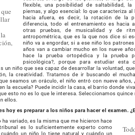
flexible, una posibilidad de saltabilidad, la 
 que
piernas, y algo esencial: lo que caracteriza al b
hacia afuera, es decir, la rotación de la 
llar
diferencia, todo el entrenamiento es hacia 
otras pruebas, de musicalidad y de rit
 la
antropométrica, que es la que nos dice si ese
ción,
niño va a engordar, si a ese niño los patrone
años van a cambiar mucho en los nueve año
hace la prueba ortopédica y la prueba ps
psicológica?, porque para estudiar esta 
s un niño que sea capaz de desarrollar la voluntad, que
ción, la creatividad. Tratamos de ir buscando el muc
 que seamos un oráculo, el niño entró con nueve años
en la escuela? Puede incidir la casa, el barrio donde viv
e esto no es lo que le interesa. Seleccionamos quince niñ
 ellos.
es hoy es preparar a los niños para hacer el examen. 
 ha variado, es la misma que me hicieron hace
 tribunal es lo suficientemente experto como
Todo
 cuándo un niño lo tiene natural y cuándo un