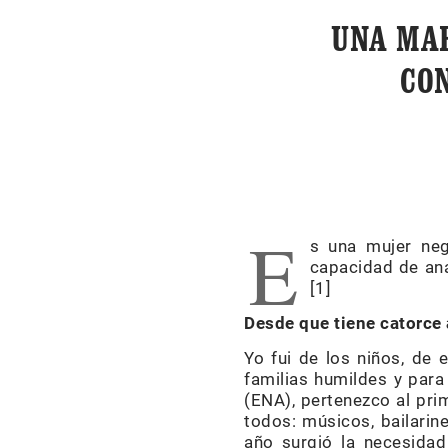
UNA MA
CO
E
s una mujer neg
capacidad de aná
[1]
Desde que tiene catorce 
Yo fui de los niños, de
familias humildes y para
(ENA), pertenezco al prim
todos: músicos, bailarine
año surgió la necesidad