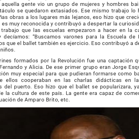
 aquella gente vio un grupo de mujeres y hombres bai
áculo se quedaron extasiados. Ese mismo trabajo lo h
as obras a los lugares más lejanos, eso hizo que creci
o es muy reconocida y contribuyó a despertar la curiosid
 trabajo que las escuelas empezaron a hacer en la ca
 decíamos: “Buscamos varones para la Escuela de Ba
os que el ballet también es ejercicio. Eso contribuyó a d
niños.
arines formados por la Revolución fue una captación q
n Fernando y Alicia. De ese primer grupo eran Jorge Esq
ción muy especial para que pudieran formarse como ba
ellos cooperaban en las charlas didácticas en las
 del puerto. Eso hizo que el ballet se popularizara, y
e la cultura de este país. La gente era capaz de come
uación de Amparo Brito, etc.