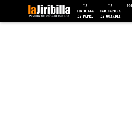
LA
LA
PO
JIRIBILLA
CARICATURA
DE PAPEL
DE GUARDIA