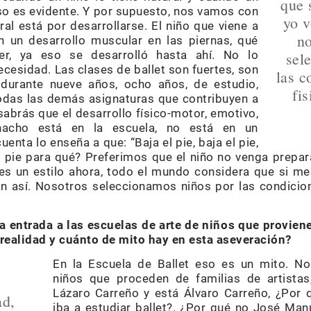
que 
eso es evidente. Y por supuesto, nos vamos con
yo v
ural está por desarrollarse. El niño que viene a
no
n un desarrollo muscular en las piernas, qué
r, ya eso se desarrolló hasta ahí. No lo
sel
esidad. Las clases de ballet son fuertes, son
las c
 durante nueve años, ocho años, de estudio,
fi
odas las demás asignaturas que contribuyen a
 sabrás que el desarrollo físico-motor, emotivo,
hacho está en la escuela, no está en un
uenta lo enseña a que: “Baja el pie, baja el pie,
 el pie para qué? Preferimos que el niño no venga prep
es un estilo ahora, todo el mundo considera que si me
an así. Nosotros seleccionamos niños por las condicio
la entrada a las escuelas de arte de niños que proviene
 realidad y cuánto de mito hay en esta aseveración?
En la Escuela de Ballet eso es un mito. 
niños que proceden de familias de artistas
Lázaro Carreño y está Álvaro Carreño, ¿Por 
ad,
iba a estudiar ballet?. ¿Por qué no José Ma