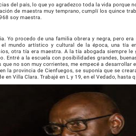
cias del país, lo que yo agradezco toda la vida porque n
ocación de maestra muy temprano, cumplí los quince tr
1968 soy maestra.
lia. Yo procedo de una familia obrera y negra, pero er
 el mundo artístico y cultural de la época, una tía 
os, otra tía era maestra. A la tía abogada siempre le gu
o. Entré a la escuela con posibilidades grandes, buena
as que no son muy corrientes, me empecé a desarrollar
e en la provincia de Cienfuegos, se suponía que se creara
e en Villa Clara. Trabajé en L y 19, en el Vedado, hasta 