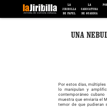
LA
LA
PO
JIRIBILLA
CARICATURA
DE PAPEL
DE GUARDIA
UNA NEBUL
Por estos días, múltiples
lo manipulan y amplifi
contemporáneo cubano q
muestra que enviaría el 
temor de que pudieran se