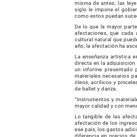
misma de antes; las ley
siglo le impone el gobi
como estos puedan suce
De lo que la mayor part
afectaciones, que cada a
cultural natural que pued
año, la afectación ha asc
La enseñanza artística e
directa en la adquisición
un informe presentado p
materiales necesarios pa
óleos, acrílicos y pincel
de ballet y danza.
“Instrumentos y material
mayor calidad y con menor
Lo tangible de las afect
afectación de los ingres
ese país, los gastos adic
diferencia en precios d