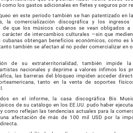
í como los gastos adicionales en fletes y seguros por 
queo en este período también se han patentizado en l
s, la comercialización discográfica y los ingresos
o de que los músicos cubanos se vean obligados a p
 carácter de intercambios culturales —sin que medie
 cubanas obtengan beneficios económicos, como es ló
tanto también se afectan al no poder comercializar en 
ión de su extraterritorialidad, también impide la
artistas nacionales y deprime a valores ínfimos los p
áfica, las barreras del bloqueo impiden acceder dire
 norteamericana, tanto en la venta de soportes físi
l.
dos en el informe, la casa discográfica Bis Musi
sicos de su catálogo en los EE.UU. pudo haber ejecuta
 y como reflejan las tendencias actuales para la comerc
la una afectación de más de 100 mil USD por la impo
directa.