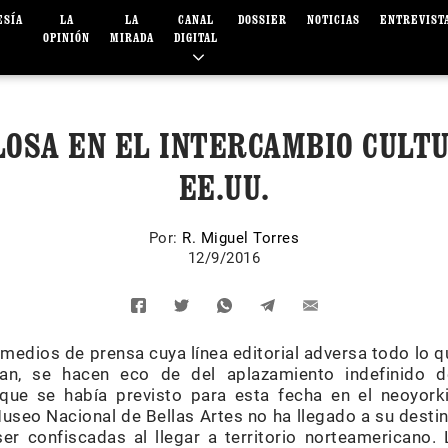
ESÍA
LA
LA
CANAL
DOSSIER
NOTICIAS
ENTREVIST
OPINIÓN
MIRADA
DIGITAL
OSA EN EL INTERCAMBIO CULT
EE.UU.
Por:
R. Miguel Torres
12/9/2016
 medios de prensa cuya línea editorial adversa todo lo q
can, se hacen eco de del aplazamiento indefinido d
ue se había previsto para esta fecha en el neoyork
Museo Nacional de Bellas Artes no ha llegado a su desti
r confiscadas al llegar a territorio norteamericano.