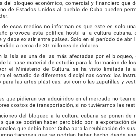
es del bloqueo económico, comercial y financiero que
erno de Estados Unidos al pueblo de Cuba pueden perm
der.
e de esos medios no informan es que este es solo un
ño provoca esta política hostil a la cultura cubana, 
e y debe existir entre países. Solo en el período de abr
endido a cerca de 30 millones de dólares.
n la Isla es una de las más afectadas por el bloqueo, 
 de la base material de estudio para la formación de lo
or el Ministerio de Cultura, se ha visto limitada la 
ra el estudio de diferentes disciplinas como: los inst
es para las artes plásticas; así como las zapatillas y ves
es que pidieran ser adquiridos en el mercado norteame
es costos de transportación, si no tuviéramos las rest
aciones del bloqueo a la cultura cubana se ponen de 
os que se podrían haber percibido por la exportación de
ionales que debió hacer Cuba para la reubicación de su
e importaciones que se podrían haber hecho desde ese