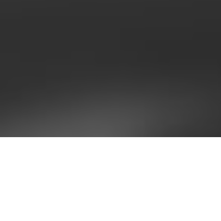
Desde el nacimiento del Instituto Cubano de
Radiodifusión —luego Instituto Cubano de Radio y
Televisión y hoy parte del Instituto de Información y
Comunicación Social—, el gran empeño fue fomentar
una radio y una televisión que se distanciaran del
sensacionalismo, la crónica rosa, la crónica roja, de