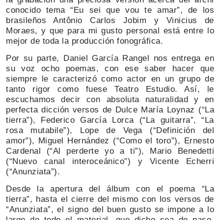
conocido tema “Eu sei que vou te amar”, de los
brasileños Antônio Carlos Jobim y Vinicius de
Moraes, y que para mi gusto personal está entre lo
mejor de toda la producción fonográfica.
Por su parte, Daniel García Rangel nos entrega en
su voz ocho poemas, con ese saber hacer que
siempre le caracterizó como actor en un grupo de
tanto rigor como fuese Teatro Estudio. Así, le
escuchamos decir con absoluta naturalidad y en
perfecta dicción versos de Dulce María Loynaz (“La
tierra”), Federico García Lorca (“La guitarra”, “La
rosa mutabile”), Lope de Vega (“Definición del
amor”), Miguel Hernández (“Como el toro”), Ernesto
Cardenal (“Al perderte yo a ti”), Mario Benedetti
(“Nuevo canal interoceánico”) y Vicente Echerri
(“Anunziata”).
Desde la apertura del álbum con el poema “La
tierra”, hasta el cierre del mismo con los versos de
“Anunziata”, el signo del buen gusto se impone a lo
largo de todo el material, que dicho sea de paso,