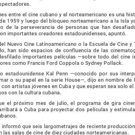
spectadores.
ones entre el cine cubano y el norteamericano es una hi
e 1959 y luego del bloqueo norteamericano a la Isla y
to de la perseverancia de personas que han desafiado
con importantes creadores estadounidenses, apuntó.
 del Nuevo Cine La­tinoamericano o la Escuela de Cine y
lo, han sido espacios de confluencia de las cinemato
esfilado importantes películas —sobre todo del cine 
ores como Francis Ford Coppola o Sydney Pollack.
dio estadounidense Kal Penn —conocido por sus interp
mar o su papel en la serie House—, dijo en nombre de 
 con artistas jóvenes en Cuba y que esperan sea solo e
os con la cultura cubana.
 el próximo mes de julio, el programa de gira cinem
rribará a Cuba para proyectar dos películas y estimula
ubanos.
informó que seis largometrajes de reciente producción 
 las salas de cine de diez ciudades norteamericanas.