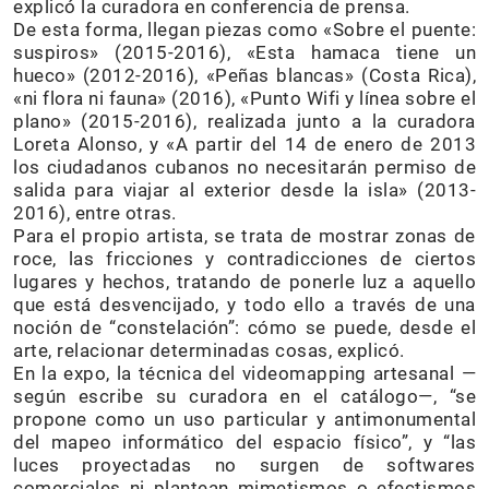
explicó la curadora en conferencia de prensa.
De esta forma, llegan piezas como «Sobre el puente:
suspiros» (2015-2016), «Esta hamaca tiene un
hueco» (2012-2016), «Peñas blancas» (Costa Rica),
«ni flora ni fauna» (2016), «Punto Wifi y línea sobre el
plano» (2015-2016), realizada junto a la curadora
Loreta Alonso, y «A partir del 14 de enero de 2013
los ciudadanos cubanos no necesitarán permiso de
salida para viajar al exterior desde la isla» (2013-
2016), entre otras.
Para el propio artista, se trata de mostrar zonas de
roce, las fricciones y contradicciones de ciertos
lugares y hechos, tratando de ponerle luz a aquello
que está desvencijado, y todo ello a través de una
noción de “constelación”: cómo se puede, desde el
arte, relacionar determinadas cosas, explicó.
En la expo, la técnica del videomapping artesanal —
según escribe su curadora en el catálogo—, “se
propone como un uso particular y antimonumental
del mapeo informático del espacio físico”, y “las
luces proyectadas no surgen de softwares
comerciales ni plantean mimetismos o efectismos