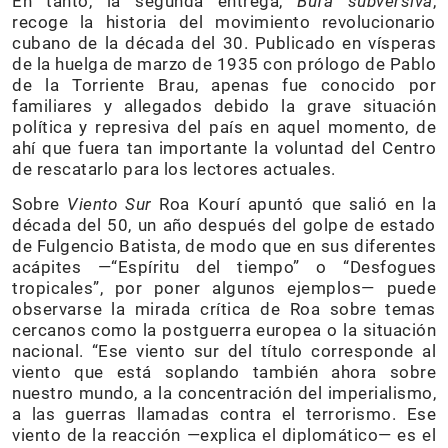
En tanto, la segunda entrega,
Bufa subversiva
,
recoge la historia del movimiento revolucionario
cubano de la década del 30. Publicado en vísperas
de la huelga de marzo de 1935 con prólogo de Pablo
de la Torriente Brau, apenas fue conocido por
familiares y allegados debido la grave situación
política y represiva del país en aquel momento, de
ahí que fuera tan importante la voluntad del Centro
de rescatarlo para los lectores actuales.
Sobre
Viento Sur
Roa Kourí apuntó que salió en la
década del 50, un año después del golpe de estado
de Fulgencio Batista, de modo que en sus diferentes
acápites —“Espíritu del tiempo” o “Desfogues
tropicales”, por poner algunos ejemplos— puede
observarse la mirada crítica de Roa sobre temas
cercanos como la postguerra europea o la situación
nacional. “Ese viento sur del título corresponde al
viento que está soplando también ahora sobre
nuestro mundo, a la concentración del imperialismo,
a las guerras llamadas contra el terrorismo. Ese
viento de la reacción —explica el diplomático— es el