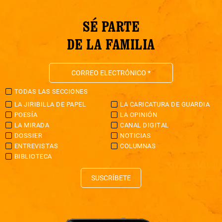
SÉ PARTE
DE LA FAMILIA
TODAS LAS SECCIONES
LA JIRIBILLA DE PAPEL
LA CARICATURA DE GUARDIA
POESÍA
LA OPINIÓN
LA MIRADA
CANAL DIGITAL
DOSSIER
NOTICIAS
ENTREVISTAS
COLUMNAS
BIBLIOTECA
SUSCRÍBETE