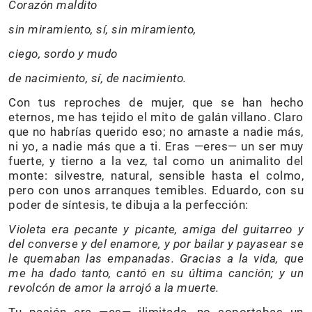
Corazón maldito
sin miramiento, sí, sin miramiento,
ciego, sordo y mudo
de nacimiento, sí, de nacimiento.
Con tus reproches de mujer, que se han hecho
eternos, me has tejido el mito de galán villano. Claro
que no habrías querido eso; no amaste a nadie más,
ni yo, a nadie más que a ti. Eras —eres— un ser muy
fuerte, y tierno a la vez, tal como un animalito del
monte: silvestre, natural, sensible hasta el colmo,
pero con unos arranques temibles. Eduardo, con su
poder de síntesis, te dibuja a la perfección:
Violeta era pecante y picante, amiga del guitarreo y
del converse y del enamore, y por bailar y payasear se
le quemaban las empanadas.
Gracias a la vida, que
me ha dado tanto
, cantó en su última canción; y un
revolcón de amor la arrojó a la muerte.
Tu pasión era —es— ilimitada, no soportabas un